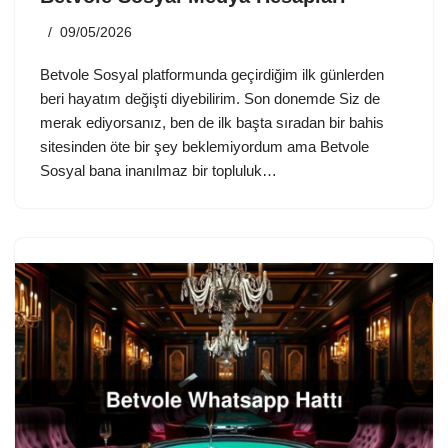
09/05/2026
Betvole Sosyal platformunda geçirdiğim ilk günlerden
beri hayatım değişti diyebilirim. Son donemde Siz de
merak ediyorsanız, ben de ilk başta sıradan bir bahis
sitesinden öte bir şey beklemiyordum ama Betvole
Sosyal bana inanılmaz bir topluluk…