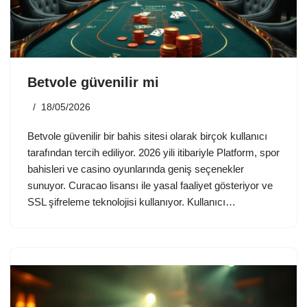
Betvole güvenilir mi
18/05/2026
Betvole güvenilir bir bahis sitesi olarak birçok kullanıcı
tarafından tercih ediliyor. 2026 yili itibariyle Platform, spor
bahisleri ve casino oyunlarında geniş seçenekler
sunuyor. Curacao lisansı ile yasal faaliyet gösteriyor ve
SSL şifreleme teknolojisi kullanıyor. Kullanıcı…