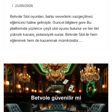
21/05/2026
Betvole Slot oyunları, bahis severlerin vazgeçilmez
eğlencesi haline gelmiştir. Guncel bilgilere gore Bu
platformda yüzlerce çeşit slot oyunu bulunur ve her biri
yüksek kazanç potansiyeli sunar. Betvole Slot ile hem
eğlenmek hem de kazanmak mümkündür.…