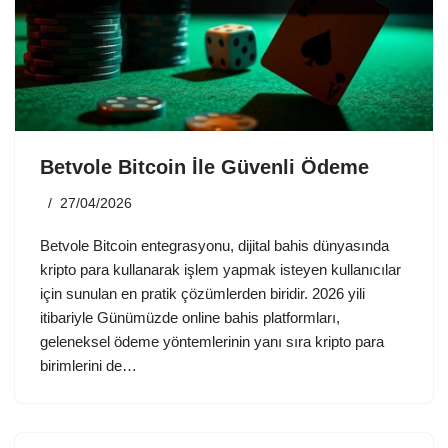
Betvole Bitcoin İle Güvenli Ödeme
27/04/2026
Betvole Bitcoin entegrasyonu, dijital bahis dünyasında
kripto para kullanarak işlem yapmak isteyen kullanıcılar
için sunulan en pratik çözümlerden biridir. 2026 yili
itibariyle Günümüzde online bahis platformları,
geleneksel ödeme yöntemlerinin yanı sıra kripto para
birimlerini de…